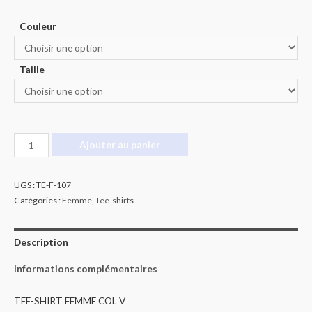
Couleur
Taille
quantité
Ajouter au panier
de
Tee
UGS :
TE-F-107
shirt
Catégories :
Femme
,
Tee-shirts
gwada
Description
Informations complémentaires
TEE-SHIRT FEMME COL V